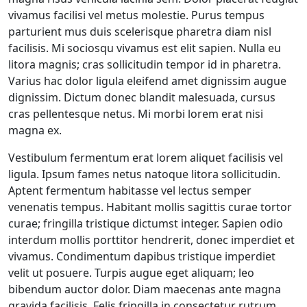
vivamus facilisi vel metus molestie. Purus tempus
parturient mus duis scelerisque pharetra diam nisl
facilisis. Mi sociosqu vivamus est elit sapien. Nulla eu
litora magnis; cras sollicitudin tempor id in pharetra.
Varius hac dolor ligula eleifend amet dignissim augue
dignissim. Dictum donec blandit malesuada, cursus
cras pellentesque netus. Mi morbi lorem erat nisi
magna ex.
Vestibulum fermentum erat lorem aliquet facilisis vel
ligula. Ipsum fames netus natoque litora sollicitudin.
Aptent fermentum habitasse vel lectus semper
venenatis tempus. Habitant mollis sagittis curae tortor
curae; fringilla tristique dictumst integer. Sapien odio
interdum mollis porttitor hendrerit, donec imperdiet et
vivamus. Condimentum dapibus tristique imperdiet
velit ut posuere. Turpis augue eget aliquam; leo
bibendum auctor dolor. Diam maecenas ante magna
gravida facilisis. Felis fringilla in consectetur rutrum